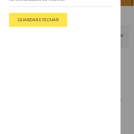
GUARDAR E FECHAR
Filtrar
Boné Anti Choque
Boné Anti Choque
Ref.57300
Ref.57307/57308
VER PRODUTO
VER PRODUTO