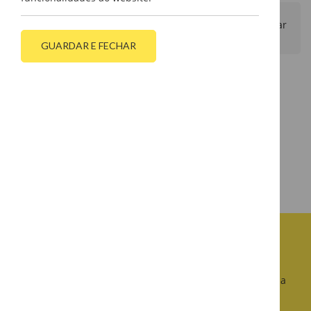
Filtrar
GUARDAR E FECHAR
Sem resultados
Não foram encontrados resultados para os filtros
selecionados. Remova alguns filtros e tente de novo.
Solicite-nos
um Orçamento
Continuamos a trabalhar na renovação da nossa página
web.