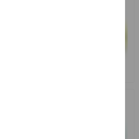
MO56600
Ref.7ROFY
VER PRODUTO
VER PRODUTO
T-Shirt Manga Curta
Polo Manga Curta
Homem Premium
Homem Top Hawk
Weave